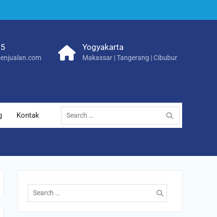
25
Yogyakarta
enjualan.com
Makassar | Tangerang | Cibubur
Search
g
Kontak
for:
Search
for: