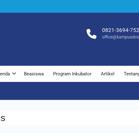
0821-3694-75
office@kampusdos
enda
Beasiswa
Program Inkubator
Artikel
Tentan
is