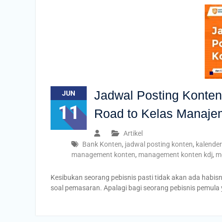
Jadwal Posting Konte
JUN
11
Road to Kelas Manaje
Artikel
Bank Konten
,
jadwal posting konten
,
kalender
management konten
,
management konten kdj
,
m
Kesibukan seorang pebisnis pasti tidak akan ada habisn
soal pemasaran. Apalagi bagi seorang pebisnis pemula