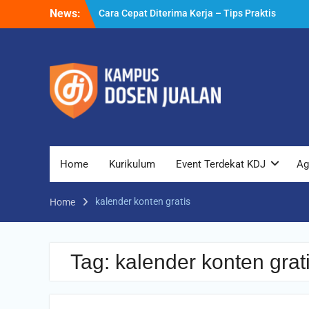
Skip
News:
Cara Cepat Diterima Kerja – Tips Praktis
to
yang Bisa Anda Terapkan
content
Cara Biar Dapat Pekerjaan – Panduan
Lengkap untuk Pencari Kerja
Cara Dapat Pekerjaan – Langkah Praktis
untuk Memperbesar Peluang Kerja
Home
Kurikulum
Event Terdekat KDJ
Ag
kalender konten gratis
Home
Tag:
kalender konten grat