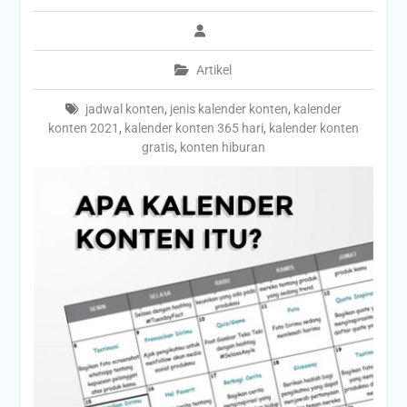
Artikel
jadwal konten
,
jenis kalender konten
,
kalender
konten 2021
,
kalender konten 365 hari
,
kalender konten
gratis
,
konten hiburan