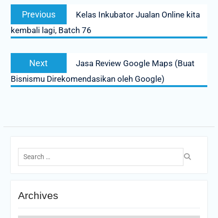
Post
Previous
Previous
Kelas Inkubator Jualan Online kita
navigation
post:
kembali lagi, Batch 76
Next
Next
Jasa Review Google Maps (Buat
post:
Bisnismu Direkomendasikan oleh Google)
Search
for:
Archives