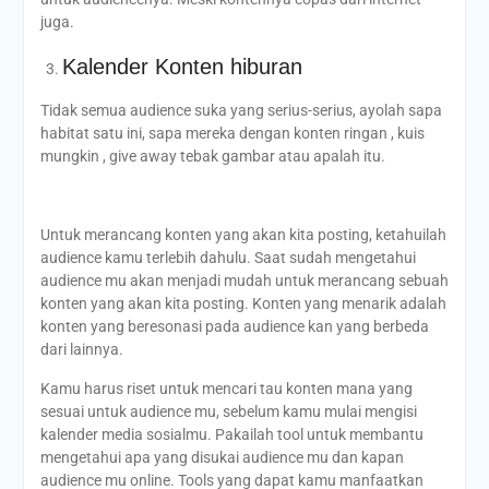
juga.
Kalender Konten hiburan
Tidak semua audience suka yang serius-serius, ayolah sapa
habitat satu ini, sapa mereka dengan konten ringan , kuis
mungkin , give away tebak gambar atau apalah itu.
Untuk merancang konten yang akan kita posting, ketahuilah
audience kamu terlebih dahulu. Saat sudah mengetahui
audience mu akan menjadi mudah untuk merancang sebuah
konten yang akan kita posting. Konten yang menarik adalah
konten yang beresonasi pada audience kan yang berbeda
dari lainnya.
Kamu harus riset untuk mencari tau konten mana yang
sesuai untuk audience mu, sebelum kamu mulai mengisi
kalender media sosialmu. Pakailah tool untuk membantu
mengetahui apa yang disukai audience mu dan kapan
audience mu online. Tools yang dapat kamu manfaatkan