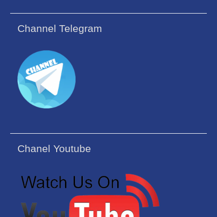
Channel Telegram
Chanel Youtube