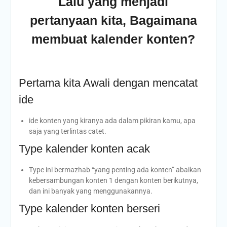
Lalu yang menjadi
pertanyaan kita, Bagaimana
membuat kalender konten?
Pertama kita Awali dengan mencatat
ide
ide konten yang kiranya ada dalam pikiran kamu, apa
saja yang terlintas catet.
Type kalender konten acak
Type ini bermazhab “yang penting ada konten” abaikan
kebersambungan konten 1 dengan konten berikutnya,
dan ini banyak yang menggunakannya.
Type kalender konten berseri