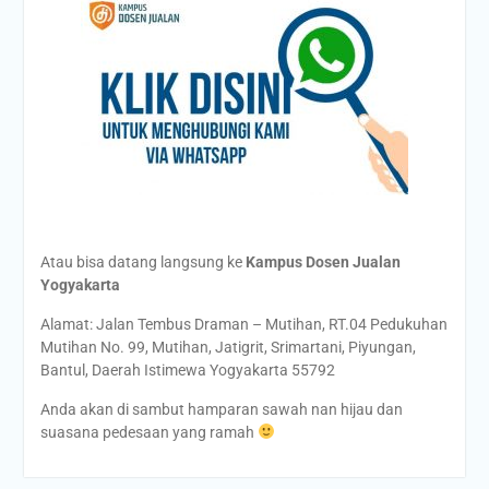
Atau bisa datang langsung ke
Kampus Dosen Jualan
Yogyakarta
Alamat: Jalan Tembus Draman – Mutihan, RT.04 Pedukuhan
Mutihan No. 99, Mutihan, Jatigrit, Srimartani, Piyungan,
Bantul, Daerah Istimewa Yogyakarta 55792
Anda akan di sambut hamparan sawah nan hijau dan
suasana pedesaan yang ramah