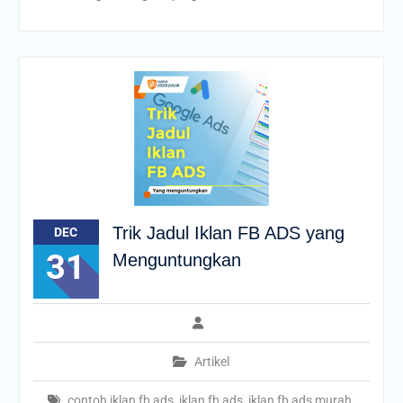
Trik Jadul Iklan FB ADS yang
DEC
31
Menguntungkan
Artikel
contoh iklan fb ads
,
iklan fb ads
,
iklan fb ads murah
,