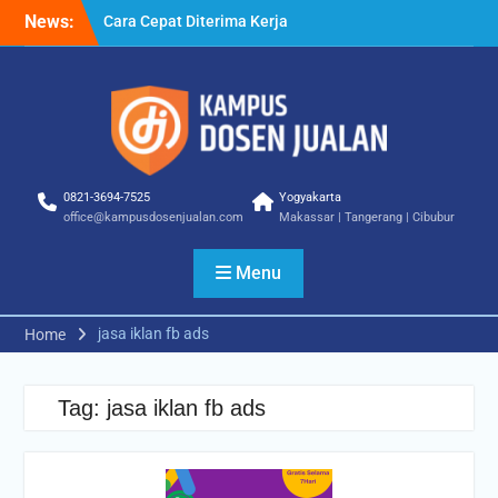
Skip
News:
Cara Cepat Diterima Kerja
to
– Tips Praktis yang Bisa
content
Anda Terapkan
Cara Biar Dapat Pekerjaan
– Panduan Lengkap untuk
Pencari Kerja
Cara Dapat Pekerjaan –
Langkah Praktis untuk
0821-3694-7525
Yogyakarta
Memperbesar Peluang
office@kampusdosenjualan.com
Makassar | Tangerang | Cibubur
Kerja
Menu
jasa iklan fb ads
Home
Tag:
jasa iklan fb ads