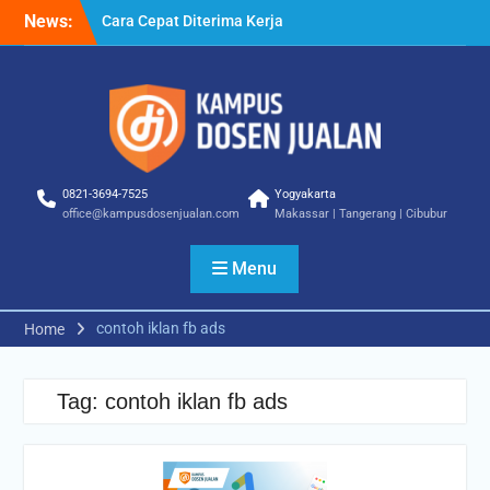
Skip
News:
Cara Cepat Diterima Kerja
to
– Tips Praktis yang Bisa
content
Anda Terapkan
Cara Biar Dapat Pekerjaan
– Panduan Lengkap untuk
Pencari Kerja
Cara Dapat Pekerjaan –
Langkah Praktis untuk
0821-3694-7525
Yogyakarta
Memperbesar Peluang
office@kampusdosenjualan.com
Makassar | Tangerang | Cibubur
Kerja
Menu
contoh iklan fb ads
Home
Tag:
contoh iklan fb ads