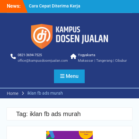
Skip
News:
Cara Cepat Diterima Kerja
to
– Tips Praktis yang Bisa
content
Anda Terapkan
Cara Biar Dapat Pekerjaan
– Panduan Lengkap untuk
Pencari Kerja
Cara Dapat Pekerjaan –
Langkah Praktis untuk
0821-3694-7525
Yogyakarta
Memperbesar Peluang
office@kampusdosenjualan.com
Makassar | Tangerang | Cibubur
Kerja
Menu
iklan fb ads murah
Home
Tag:
iklan fb ads murah