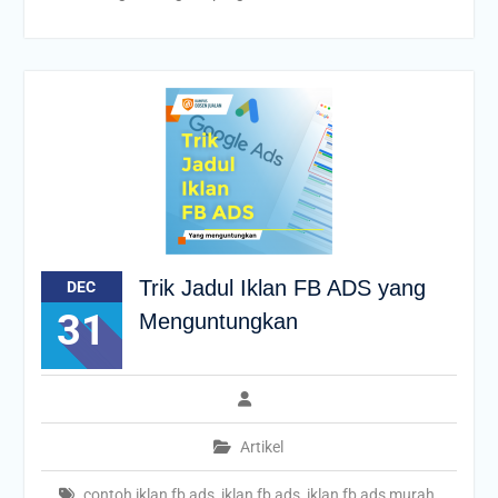
Trik Jadul Iklan FB ADS yang
DEC
31
Menguntungkan
Artikel
contoh iklan fb ads
,
iklan fb ads
,
iklan fb ads murah
,