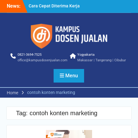
Skip
News:
Cara Cepat Diterima Kerja
to
– Tips Praktis yang Bisa
content
Anda Terapkan
Cara Biar Dapat Pekerjaan
– Panduan Lengkap untuk
Pencari Kerja
Cara Dapat Pekerjaan –
Langkah Praktis untuk
0821-3694-7525
Yogyakarta
Memperbesar Peluang
office@kampusdosenjualan.com
Makassar | Tangerang | Cibubur
Kerja
Menu
contoh konten marketing
Home
Tag:
contoh konten marketing