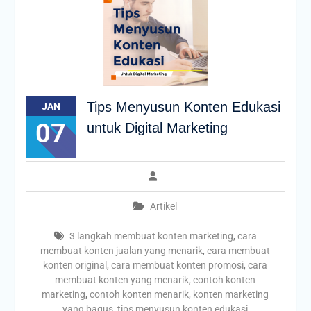
Tips Menyusun Konten Edukasi
JAN
07
untuk Digital Marketing
Artikel
3 langkah membuat konten marketing
,
cara
membuat konten jualan yang menarik
,
cara membuat
konten original
,
cara membuat konten promosi
,
cara
membuat konten yang menarik
,
contoh konten
marketing
,
contoh konten menarik
,
konten marketing
yang bagus
,
tips menyusun konten edukasi