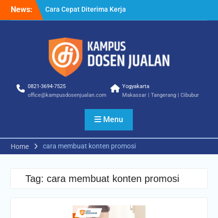
Skip
News:
Cara Cepat Diterima Kerja
to
– Tips Praktis yang Bisa
content
Anda Terapkan
Cara Biar Dapat Pekerjaan
– Panduan Lengkap untuk
Pencari Kerja
Cara Dapat Pekerjaan –
Langkah Praktis untuk
0821-3694-7525
Yogyakarta
Memperbesar Peluang
office@kampusdosenjualan.com
Makassar | Tangerang | Cibubur
Kerja
Menu
cara membuat konten promosi
Home
Tag:
cara membuat konten promosi