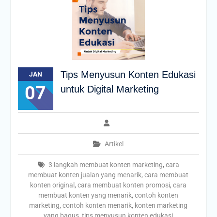
Tips Menyusun Konten Edukasi
JAN
07
untuk Digital Marketing
Artikel
3 langkah membuat konten marketing
,
cara
membuat konten jualan yang menarik
,
cara membuat
konten original
,
cara membuat konten promosi
,
cara
membuat konten yang menarik
,
contoh konten
marketing
,
contoh konten menarik
,
konten marketing
yang bagus
,
tips menyusun konten edukasi