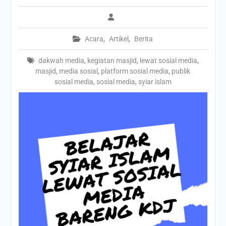
Acara
,
Artikel
,
Berita
dakwah media
,
kegiatan masjid
,
lewat sosial media
,
masjid
,
media sosial
,
platform sosial media
,
publik
sosial media
,
sosial media
,
syiar islam