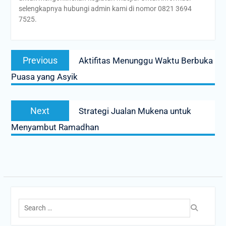
selengkapnya hubungi admin kami di nomor 0821 3694
7525.
Post
Previous
Previous
Aktifitas Menunggu Waktu Berbuka
navigation
post:
Puasa yang Asyik
Next
Next
Strategi Jualan Mukena untuk
post:
Menyambut Ramadhan
Search
for: