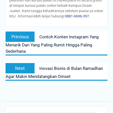
pelatihan dan kursus jualan di marketplace ini secara gratis
di tempat kursus jualan online terbaik Kampus Dosen
Jualan. Kami tunggu kehadirannya sebelum puasa ya sobat
KDJ. Informasi lebih lanjut hubungi
0881-6696-397.
Post
Previous
Previous
Contoh Konten Instagram Yang
navigation
post:
Menarik Dari Yang Paling Rumit Hingga Paling
Sederhana
Next
Next
Inovasi Bisnis di Bulan Ramadhan
post:
Agar Makin Mendatangkan Omset
Search