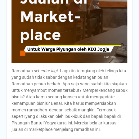
Ramadhan
sebentar lagi.
Lagu itu terngiang oleh telinga kita
yang sudah tidak sabar dengan kedatangan bulan
Ramadhan penuh berkah. Apa saja yang sudah kita siapkan
untuk menyambut momen tersebut? Memperkencang sabuk
bisnis? Atau kamu sedang konsen untuk mengupdate
kemampuan bisnis? Benar. Kita harus mempersiapkan
momen ramadhan dengan sebaik mungkin. Termasuk
seperti yang dilakukan oleh ibuk-ibuk dan bapak bapak di
Piyungan Bantul Yogyakarta ini. Mereka belajar kursus
jualan di marketplace menjelang ramadhan ini.