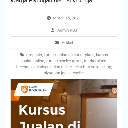
Warga Piyungan oleh KDJ Jogja
March 15, 2021
Admin KDJ
Artikel
dropship
,
kursus jualan di marketplace
,
kursus
jualan online
,
kursus reseller gratis
,
marketplace
facebook
,
mindset jualan online
,
pelatihan online shop
,
piyungan jogja
,
reseller