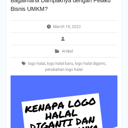
Bagaimana Dampaknya dengan Pelaku
Bisnis UMKM?
March 18, 2022
Artikel
logo halal
,
logo halal baru
,
logo halal diganti
,
perubahan logo halal