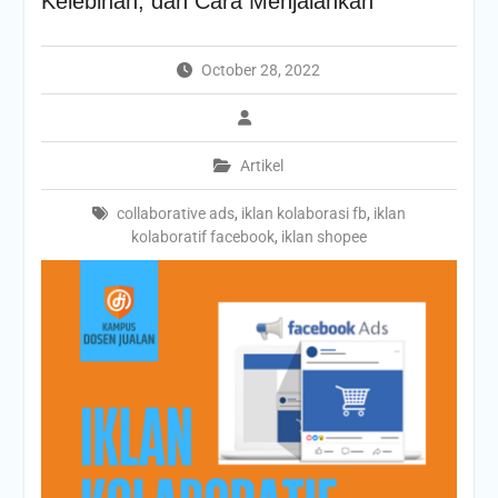
Kelebihan, dan Cara Menjalankan
October 28, 2022
Artikel
collaborative ads
,
iklan kolaborasi fb
,
iklan
kolaboratif facebook
,
iklan shopee