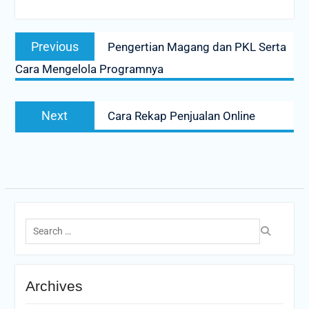
Post
Previous
Previous
Pengertian Magang dan PKL Serta
navigation
post:
Cara Mengelola Programnya
Next
Next
Cara Rekap Penjualan Online
post:
Search
for:
Archives