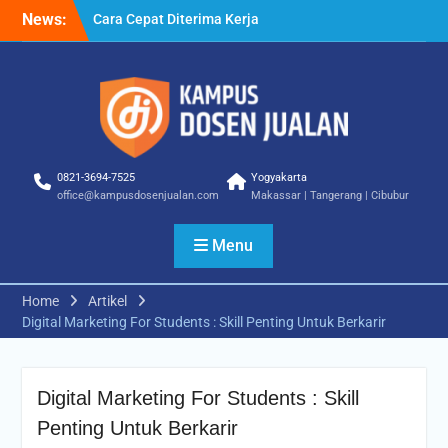
Anda Terapkan
Skip
News:
Cara Biar Dapat Pekerjaan
to
– Panduan Lengkap untuk
content
Pencari Kerja
Cara Dapat Pekerjaan –
Langkah Praktis untuk
Memperbesar Peluang
Kerja
0821-3694-7525
Yogyakarta
office@kampusdosenjualan.com
Makassar | Tangerang | Cibubur
Menu
Home
Artikel
Digital Marketing For Students : Skill Penting Untuk Berkarir
Digital Marketing For Students : Skill
Penting Untuk Berkarir