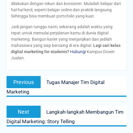
dilakukan dengan tekun dan konsisten. Mulailah belajar dari
hal-hal kecil, seperti belajar online dan praktik langsung.
Sehingga bisa membuat portofolio yang kuat.
Jadi jangan tunggu nanti, sekarang adalah waktu yang
tepat untuk memulai perjalanan kamu di dunia digital
marketing. Bangun karier yang menjanjikan dan jadilah
mahasiswa yang siap bersaing di era digital.
Lagi cari kelas
digital marketing for students?
Hubungi
Kampus Dosen
Jualan.
Post
Previous
Previous
Tugas Manajer Tim Digital
navigation
post:
Marketing
Next
Next
Langkah-langkah Membangun Tim
post:
Digital Marketing: Story Telling