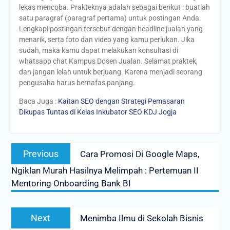
lekas mencoba. Prakteknya adalah sebagai berikut : buatlah
satu paragraf (paragraf pertama) untuk postingan Anda.
Lengkapi postingan tersebut dengan headline jualan yang
menarik, serta foto dan video yang kamu perlukan. Jika
sudah, maka kamu dapat melakukan konsultasi di
whatsapp chat Kampus Dosen Jualan. Selamat praktek,
dan jangan lelah untuk berjuang. Karena menjadi seorang
pengusaha harus bernafas panjang.
Baca Juga :
Kaitan SEO dengan Strategi Pemasaran
Dikupas Tuntas di Kelas Inkubator SEO KDJ Jogja
Post
Previous
Previous
Cara Promosi Di Google Maps,
navigation
post:
Ngiklan Murah Hasilnya Melimpah : Pertemuan II
Mentoring Onboarding Bank BI
Next
Next
Menimba Ilmu di Sekolah Bisnis
post: