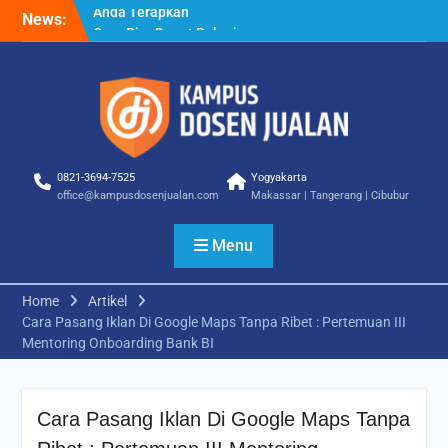
Skip
News:
Cara Biar Dapat Pekerjaan
to
– Panduan Lengkap untuk
content
Pencari Kerja
Cara Dapat Pekerjaan –
Langkah Praktis untuk
Memperbesar Peluang
Kerja
Cara Cepat Diterima Kerja
0821-3694-7525
Yogyakarta
– Tips Praktis yang Bisa
office@kampusdosenjualan.com
Makassar | Tangerang | Cibubur
Anda Terapkan
Menu
Home
Artikel
Cara Pasang Iklan Di Google Maps Tanpa Ribet : Pertemuan III
Mentoring Onboarding Bank BI
Cara Pasang Iklan Di Google Maps Tanpa