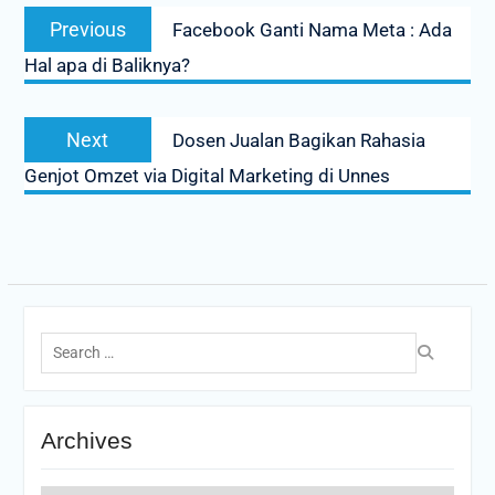
Post
Previous
Previous
Facebook Ganti Nama Meta : Ada
navigation
post:
Hal apa di Baliknya?
Next
Next
Dosen Jualan Bagikan Rahasia
post:
Genjot Omzet via Digital Marketing di Unnes
Search
for:
Archives