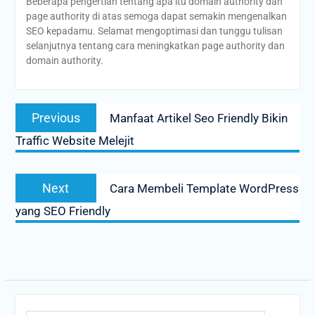
Beberapa pengertian tentang apa itu domain authority dan
page authority di atas semoga dapat semakin mengenalkan
SEO kepadamu. Selamat mengoptimasi dan tunggu tulisan
selanjutnya tentang cara meningkatkan page authority dan
domain authority.
Post
Previous
Previous
Manfaat Artikel Seo Friendly Bikin
navigation
post:
Traffic Website Melejit
Next
Next
Cara Membeli Template WordPress
post:
yang SEO Friendly
Search