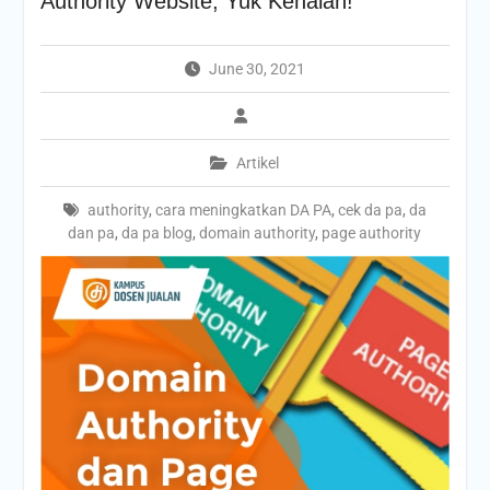
Authority Website, Yuk Kenalan!
June 30, 2021
Artikel
authority
,
cara meningkatkan DA PA
,
cek da pa
,
da
dan pa
,
da pa blog
,
domain authority
,
page authority