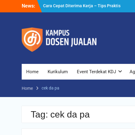
Skip
News:
Cara Cepat Diterima Kerja – Tips Praktis
to
yang Bisa Anda Terapkan
content
Cara Biar Dapat Pekerjaan – Panduan
Lengkap untuk Pencari Kerja
Cara Dapat Pekerjaan – Langkah Praktis
untuk Memperbesar Peluang Kerja
Home
Kurikulum
Event Terdekat KDJ
Ag
cek da pa
Home
Tag:
cek da pa