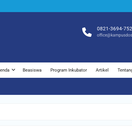
0821-3694-75
office@kampusdos
enda
Beasiswa
Program Inkubator
Artikel
Tentan