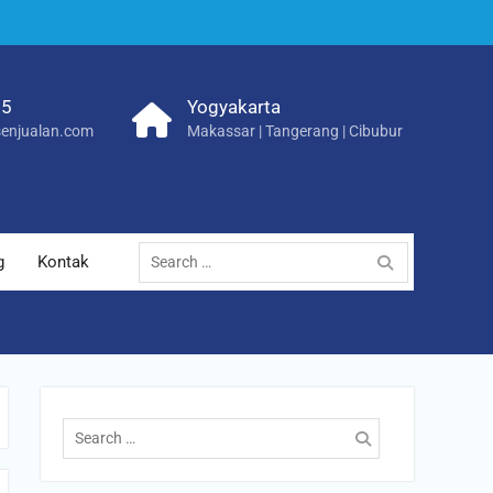
25
Yogyakarta
enjualan.com
Makassar | Tangerang | Cibubur
Search
g
Kontak
for:
Search
for: