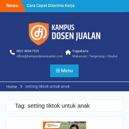
Skip
Cara Cepat Diterima Kerja
News:
to
– Tips Praktis yang Bisa
content
Anda Terapkan
Cara Biar Dapat Pekerjaan
– Panduan Lengkap untuk
Pencari Kerja
Cara Dapat Pekerjaan –
Langkah Praktis untuk
0821-3694-7525
Yogyakarta
Memperbesar Peluang
office@kampusdosenjualan.com
Makassar | Tangerang | Cibubur
Kerja
Menu
setting tiktok untuk anak
Home
Tag:
setting tiktok untuk anak