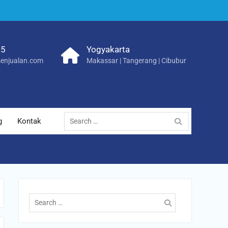
25
Yogyakarta
enjualan.com
Makassar | Tangerang | Cibubur
Search
g
Kontak
for:
Search
for: