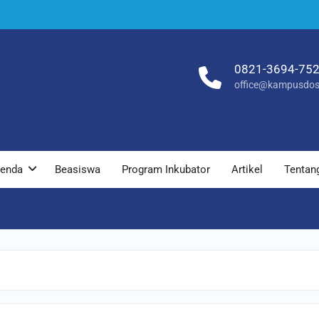
0821-3694-75
office@kampusdos
enda
Beasiswa
Program Inkubator
Artikel
Tentan