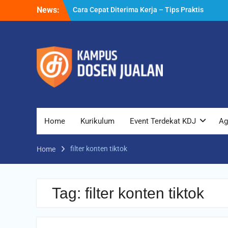
Skip
News:
Cara Cepat Diterima Kerja – Tips Praktis
to
yang Bisa Anda Terapkan
content
Cara Biar Dapat Pekerjaan – Panduan
Lengkap untuk Pencari Kerja
Cara Dapat Pekerjaan – Langkah Praktis
untuk Memperbesar Peluang Kerja
Home
Kurikulum
Event Terdekat KDJ
Ag
filter konten tiktok
Home
Tag:
filter konten tiktok