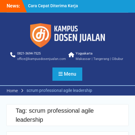
Skip
News:
Cara Cepat Diterima Kerja
to
– Tips Praktis yang Bisa
content
Anda Terapkan
Cara Biar Dapat Pekerjaan
– Panduan Lengkap untuk
Pencari Kerja
Cara Dapat Pekerjaan –
Langkah Praktis untuk
0821-3694-7525
Yogyakarta
Memperbesar Peluang
office@kampusdosenjualan.com
Makassar | Tangerang | Cibubur
Kerja
Menu
scrum professional agile leadership
Home
Tag:
scrum professional agile
leadership