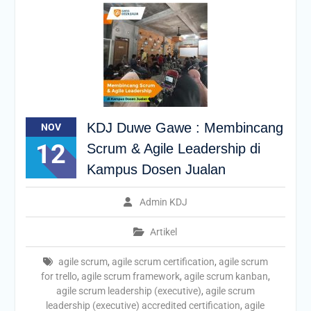
KDJ Duwe Gawe : Membincang
NOV
12
Scrum & Agile Leadership di
Kampus Dosen Jualan
Admin KDJ
Artikel
agile scrum
,
agile scrum certification
,
agile scrum
for trello
,
agile scrum framework
,
agile scrum kanban
,
agile scrum leadership (executive)
,
agile scrum
leadership (executive) accredited certification
,
agile