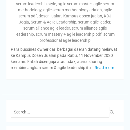
scrum leadership style
,
agile scrum master
,
agile scrum
methodology
,
agile scrum methodology adalah
,
agile
scrum pdf
,
dosen jualan
,
Kampus dosen jualan
,
KDJ
Jogja
,
Scrum & Agile Leadership
,
scrum agile leader
,
scrum alliance agile leader
,
scrum alliance agile
leadership
,
scrum mastery + agile leadership pdf
,
scrum
professional agile leadership
Para bussines owner dari berbagai daerah datang melawat
ke Kampus Dosen Jualan pada Rabu, 11 November 2020
kemarin. Entah disengaja atau tidak, acara sharing
membincangkan scrum & agile leadership itu
Read more
Search
for: