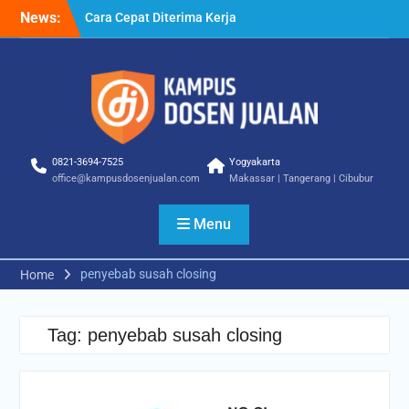
Skip
News:
Cara Cepat Diterima Kerja
to
– Tips Praktis yang Bisa
content
Anda Terapkan
Cara Biar Dapat Pekerjaan
– Panduan Lengkap untuk
Pencari Kerja
Cara Dapat Pekerjaan –
Langkah Praktis untuk
0821-3694-7525
Yogyakarta
Memperbesar Peluang
office@kampusdosenjualan.com
Makassar | Tangerang | Cibubur
Kerja
Menu
penyebab susah closing
Home
Tag:
penyebab susah closing