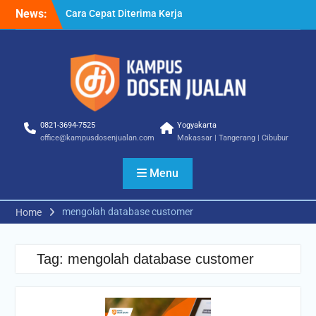
Skip
News:
Cara Cepat Diterima Kerja
to
– Tips Praktis yang Bisa
content
Anda Terapkan
Cara Biar Dapat Pekerjaan
– Panduan Lengkap untuk
Pencari Kerja
Cara Dapat Pekerjaan –
Langkah Praktis untuk
0821-3694-7525
Yogyakarta
Memperbesar Peluang
office@kampusdosenjualan.com
Makassar | Tangerang | Cibubur
Kerja
Menu
mengolah database customer
Home
Tag:
mengolah database customer