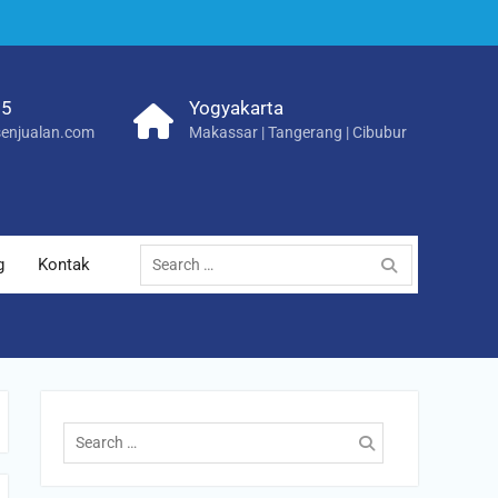
25
Yogyakarta
enjualan.com
Makassar | Tangerang | Cibubur
Search
g
Kontak
for:
Search
for: