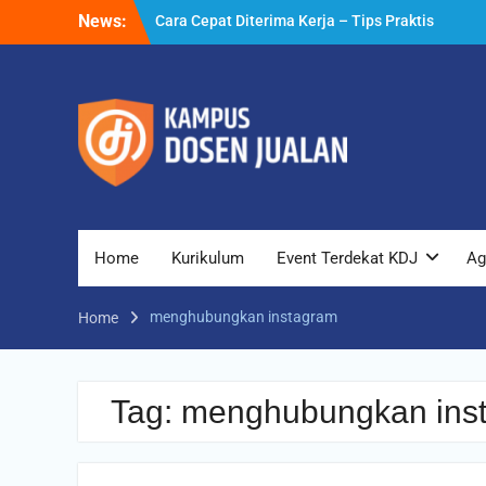
Skip
News:
Cara Cepat Diterima Kerja – Tips Praktis
to
yang Bisa Anda Terapkan
content
Cara Biar Dapat Pekerjaan – Panduan
Lengkap untuk Pencari Kerja
Cara Dapat Pekerjaan – Langkah Praktis
untuk Memperbesar Peluang Kerja
Home
Kurikulum
Event Terdekat KDJ
Ag
menghubungkan instagram
Home
Tag:
menghubungkan ins