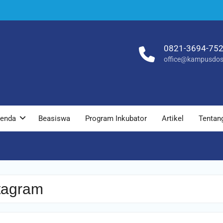
0821-3694-75
office@kampusdos
enda
Beasiswa
Program Inkubator
Artikel
Tentan
tagram