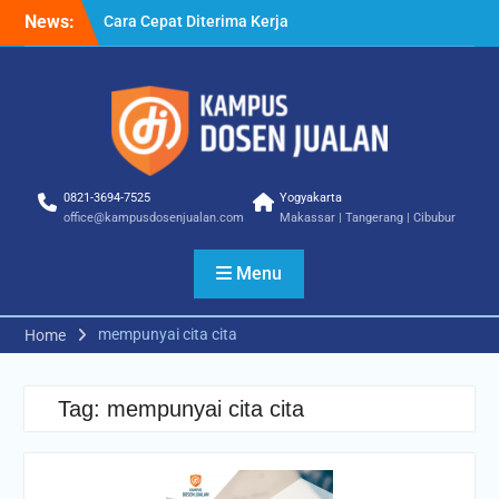
Skip
News:
Cara Cepat Diterima Kerja
to
– Tips Praktis yang Bisa
content
Anda Terapkan
Cara Biar Dapat Pekerjaan
– Panduan Lengkap untuk
Pencari Kerja
Cara Dapat Pekerjaan –
Langkah Praktis untuk
0821-3694-7525
Yogyakarta
Memperbesar Peluang
office@kampusdosenjualan.com
Makassar | Tangerang | Cibubur
Kerja
Menu
mempunyai cita cita
Home
Tag:
mempunyai cita cita