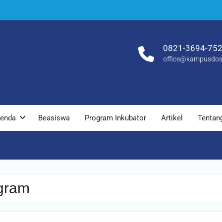
0821-3694-75
office@kampusdos
enda
Beasiswa
Program Inkubator
Artikel
Tentan
gram