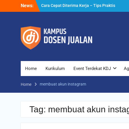
Skip
News:
Cara Cepat Diterima Kerja – Tips Praktis
to
yang Bisa Anda Terapkan
content
Cara Biar Dapat Pekerjaan – Panduan
Lengkap untuk Pencari Kerja
Cara Dapat Pekerjaan – Langkah Praktis
untuk Memperbesar Peluang Kerja
Home
Kurikulum
Event Terdekat KDJ
Ag
membuat akun instagram
Home
Tag:
membuat akun insta