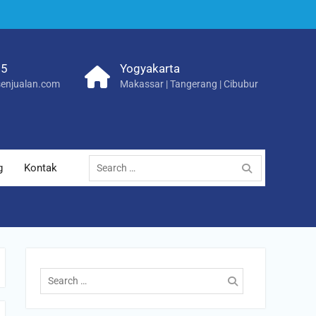
25
Yogyakarta
enjualan.com
Makassar | Tangerang | Cibubur
Search
g
Kontak
for:
Search
for: