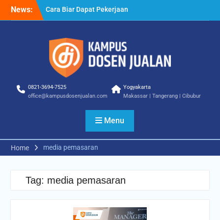
Skip
News:
Cara Biar Dapat Pekerjaan
to
– Panduan Lengkap untuk
content
Pencari Kerja
Cara Dapat Pekerjaan –
Langkah Praktis untuk
Memperbesar Peluang
Kerja
Cara Cepat Diterima Kerja
0821-3694-7525
Yogyakarta
– Tips Praktis yang Bisa
office@kampusdosenjualan.com
Makassar | Tangerang | Cibubur
Anda Terapkan
Menu
media pemasaran
Home
Tag:
media pemasaran