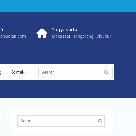
25
Yogyakarta
enjualan.com
Makassar | Tangerang | Cibubur
Search
g
Kontak
for:
Search
for: