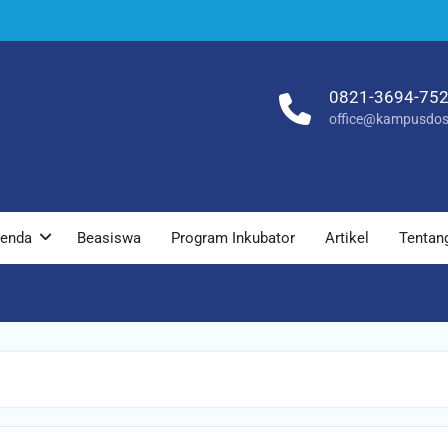
0821-3694-75
office@kampusdos
enda
Beasiswa
Program Inkubator
Artikel
Tentan