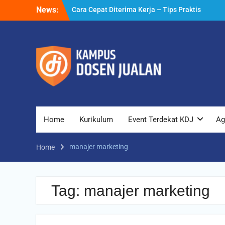
Skip
News:
Cara Cepat Diterima Kerja – Tips Praktis
to
yang Bisa Anda Terapkan
content
Cara Biar Dapat Pekerjaan – Panduan
Lengkap untuk Pencari Kerja
Cara Dapat Pekerjaan – Langkah Praktis
untuk Memperbesar Peluang Kerja
Home
Kurikulum
Event Terdekat KDJ
Ag
manajer marketing
Home
Tag:
manajer marketing