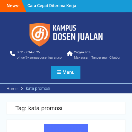
Skip
News:
Cara Cepat Diterima Kerja
to
– Tips Praktis yang Bisa
content
Anda Terapkan
Cara Biar Dapat Pekerjaan
– Panduan Lengkap untuk
Pencari Kerja
Cara Dapat Pekerjaan –
Langkah Praktis untuk
0821-3694-7525
Yogyakarta
Memperbesar Peluang
office@kampusdosenjualan.com
Makassar | Tangerang | Cibubur
Kerja
Menu
kata promosi
Home
Tag:
kata promosi