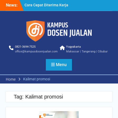
Skip
News:
Cara Cepat Diterima Kerja
to
– Tips Praktis yang Bisa
content
Anda Terapkan
Cara Biar Dapat Pekerjaan
– Panduan Lengkap untuk
Pencari Kerja
Cara Dapat Pekerjaan –
Langkah Praktis untuk
0821-3694-7525
Yogyakarta
Memperbesar Peluang
office@kampusdosenjualan.com
Makassar | Tangerang | Cibubur
Kerja
Menu
Kalimat promosi
Home
Tag:
Kalimat promosi