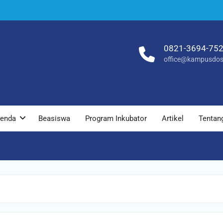
0821-3694-75
office@kampusdos
enda
Beasiswa
Program Inkubator
Artikel
Tentan