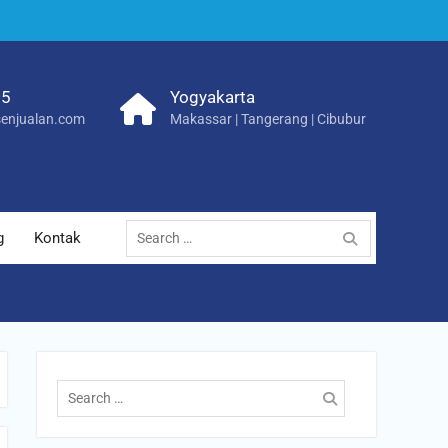
25
Yogyakarta
enjualan.com
Makassar | Tangerang | Cibubur
Search
g
Kontak
for:
Search
for: