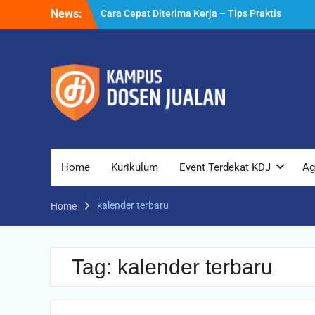
Skip
News:
Cara Cepat Diterima Kerja – Tips Praktis
to
yang Bisa Anda Terapkan
content
Cara Biar Dapat Pekerjaan – Panduan
Lengkap untuk Pencari Kerja
Cara Dapat Pekerjaan – Langkah Praktis
untuk Memperbesar Peluang Kerja
Home
Kurikulum
Event Terdekat KDJ
Ag
kalender terbaru
Home
Tag:
kalender terbaru