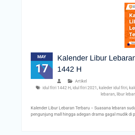
Kalender Libur Lebara
MAY
17
1442 H
Artikel
idul fitri 1442 H
,
idul fitri 2021
,
kaleder idul fitri
,
kal
lebaran
,
libur leb
Kalender Libur Lebaran Terbaru – Suasana lebaran sudah
pengunjung mall hingga adegan drama gagal mudik di pi