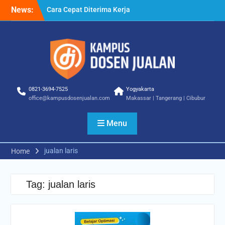
Skip
News:
Cara Cepat Diterima Kerja
to
– Tips Praktis yang Bisa
content
Anda Terapkan
Cara Biar Dapat Pekerjaan
– Panduan Lengkap untuk
Pencari Kerja
Cara Dapat Pekerjaan –
Langkah Praktis untuk
0821-3694-7525
Yogyakarta
Memperbesar Peluang
office@kampusdosenjualan.com
Makassar | Tangerang | Cibubur
Kerja
Menu
jualan laris
Home
Tag:
jualan laris