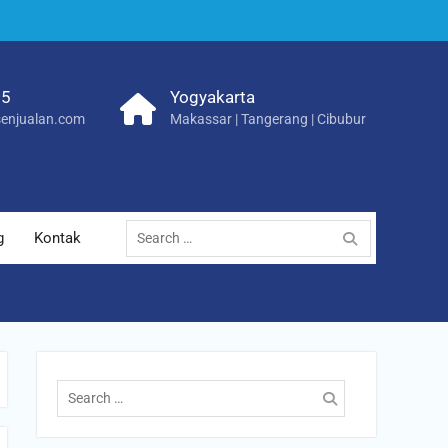
25
Yogyakarta
enjualan.com
Makassar | Tangerang | Cibubur
Search
g
Kontak
for:
Search
for: