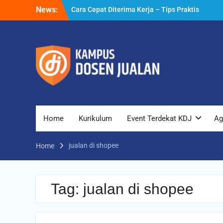
Skip
News:
Cara Cepat Diterima Kerja – Tips Praktis
to
yang Bisa Anda Terapkan
content
Cara Biar Dapat Pekerjaan – Panduan
Lengkap untuk Pencari Kerja
Cara Dapat Pekerjaan – Langkah Praktis
untuk Memperbesar Peluang Kerja
Home
Kurikulum
Event Terdekat KDJ
Ag
jualan di shopee
Home
Tag:
jualan di shopee