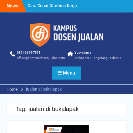
Skip
News:
Cara Cepat Diterima Kerja
to
– Tips Praktis yang Bisa
content
Anda Terapkan
Cara Biar Dapat Pekerjaan
– Panduan Lengkap untuk
Pencari Kerja
Cara Dapat Pekerjaan –
Langkah Praktis untuk
0821-3694-7525
Yogyakarta
Memperbesar Peluang
office@kampusdosenjualan.com
Makassar | Tangerang | Cibubur
Kerja
Menu
jualan di bukalapak
Home
Tag:
jualan di bukalapak