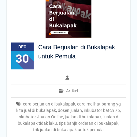
Cara Berjualan di Bukalapak
DEC
30
untuk Pemula
Artikel
cara berjualan di bukalapak
,
cara melihat barang yg
kita jual di bukalapak
,
dosen jualan
,
inkubator batch 76
,
Inkubator Jualan Online
,
jualan di bukalapak
,
jualan di
bukalapak tidak laku
,
tips banjir orderan di bukalapak
,
trik jualan di bukalapak untuk pemula