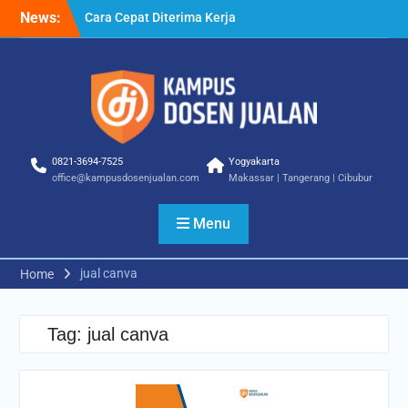
Skip
News:
Cara Cepat Diterima Kerja
to
– Tips Praktis yang Bisa
content
Anda Terapkan
Cara Biar Dapat Pekerjaan
– Panduan Lengkap untuk
Pencari Kerja
Cara Dapat Pekerjaan –
Langkah Praktis untuk
0821-3694-7525
Yogyakarta
Memperbesar Peluang
office@kampusdosenjualan.com
Makassar | Tangerang | Cibubur
Kerja
Menu
jual canva
Home
Tag:
jual canva