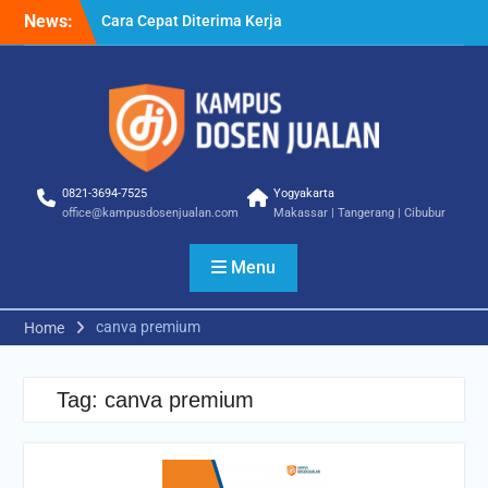
Skip
News:
Cara Cepat Diterima Kerja
to
– Tips Praktis yang Bisa
content
Anda Terapkan
Cara Biar Dapat Pekerjaan
– Panduan Lengkap untuk
Pencari Kerja
Cara Dapat Pekerjaan –
Langkah Praktis untuk
0821-3694-7525
Yogyakarta
Memperbesar Peluang
office@kampusdosenjualan.com
Makassar | Tangerang | Cibubur
Kerja
Menu
canva premium
Home
Tag:
canva premium