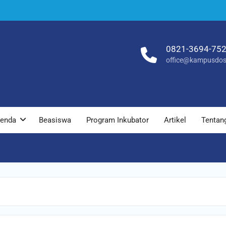
0821-3694-75
office@kampusdos
enda
Beasiswa
Program Inkubator
Artikel
Tentan