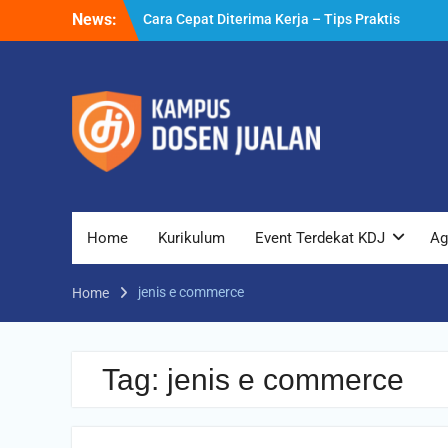
Skip
News:
Cara Cepat Diterima Kerja – Tips Praktis
to
yang Bisa Anda Terapkan
content
Cara Biar Dapat Pekerjaan – Panduan
Lengkap untuk Pencari Kerja
Cara Dapat Pekerjaan – Langkah Praktis
untuk Memperbesar Peluang Kerja
Home
Kurikulum
Event Terdekat KDJ
Ag
jenis e commerce
Home
Tag:
jenis e commerce