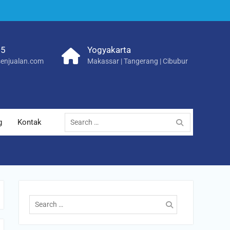
25
Yogyakarta
enjualan.com
Makassar | Tangerang | Cibubur
Search
g
Kontak
for:
Search
for: