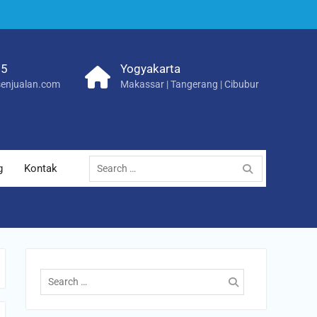
25
Yogyakarta
enjualan.com
Makassar | Tangerang | Cibubur
Search
g
Kontak
for:
Search
for: