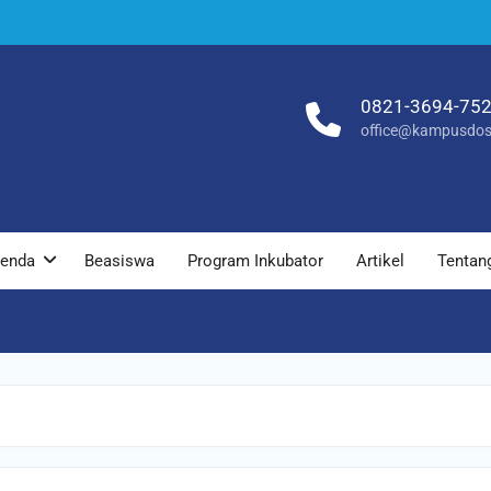
0821-3694-75
office@kampusdos
enda
Beasiswa
Program Inkubator
Artikel
Tentan