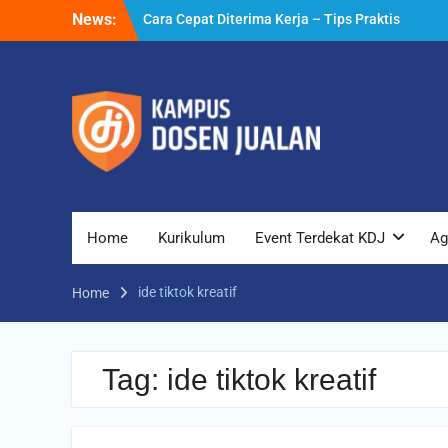
Skip
News:
Cara Cepat Diterima Kerja – Tips Praktis
to
yang Bisa Anda Terapkan
content
Cara Biar Dapat Pekerjaan – Panduan
Lengkap untuk Pencari Kerja
Cara Dapat Pekerjaan – Langkah Praktis
untuk Memperbesar Peluang Kerja
Home
Kurikulum
Event Terdekat KDJ
Ag
ide tiktok kreatif
Home
Tag:
ide tiktok kreatif