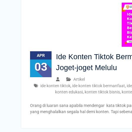
Ide Konten Tiktok Ber
APR
03
Joget-joget Melulu
Artikel
ide konten tiktok
,
ide konten tiktok bermanfaat
,
id
konten edukasi
,
konten tiktok bisnis
,
konten
Orang di luaran sana apabila mendengar kata tiktok pa
yang menghalalkan segala hal demi konten. Tapi sebenar