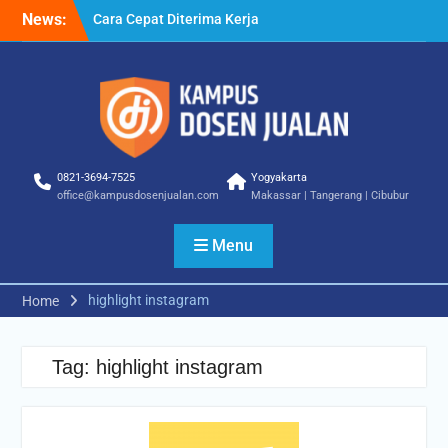
Skip
News:
Cara Cepat Diterima Kerja
to
– Tips Praktis yang Bisa
content
Anda Terapkan
Cara Biar Dapat Pekerjaan
– Panduan Lengkap untuk
Pencari Kerja
Cara Dapat Pekerjaan –
Langkah Praktis untuk
0821-3694-7525
Yogyakarta
Memperbesar Peluang
office@kampusdosenjualan.com
Makassar | Tangerang | Cibubur
Kerja
Menu
highlight instagram
Home
Tag:
highlight instagram