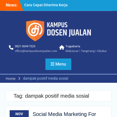
Skip
News:
Cara Cepat Diterima Kerja
to
– Tips Praktis yang Bisa
content
Anda Terapkan
Cara Biar Dapat Pekerjaan
– Panduan Lengkap untuk
Pencari Kerja
Cara Dapat Pekerjaan –
Langkah Praktis untuk
0821-3694-7525
Yogyakarta
Memperbesar Peluang
office@kampusdosenjualan.com
Makassar | Tangerang | Cibubur
Kerja
Menu
dampak positif media sosial
Home
Tag:
dampak positif media sosial
Social Media Marketing For
NOV