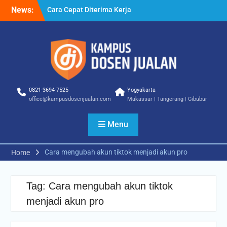
Skip
News:
Cara Cepat Diterima Kerja
to
– Tips Praktis yang Bisa
content
Anda Terapkan
Cara Biar Dapat Pekerjaan
– Panduan Lengkap untuk
Pencari Kerja
Cara Dapat Pekerjaan –
Langkah Praktis untuk
0821-3694-7525
Yogyakarta
Memperbesar Peluang
office@kampusdosenjualan.com
Makassar | Tangerang | Cibubur
Kerja
Menu
Cara mengubah akun tiktok menjadi akun pro
Home
Tag:
Cara mengubah akun tiktok
menjadi akun pro