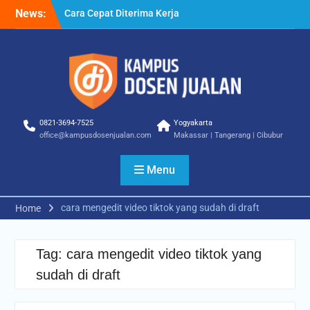
Skip
News:
Cara Cepat Diterima Kerja
to
– Tips Praktis yang Bisa
content
Anda Terapkan
Cara Biar Dapat Pekerjaan
– Panduan Lengkap untuk
Pencari Kerja
Cara Dapat Pekerjaan –
Langkah Praktis untuk
0821-3694-7525
Yogyakarta
Memperbesar Peluang
office@kampusdosenjualan.com
Makassar | Tangerang | Cibubur
Kerja
Menu
cara mengedit video tiktok yang sudah di draft
Home
Tag:
cara mengedit video tiktok yang
sudah di draft