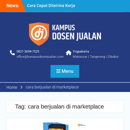
Skip
News:
Cara Cepat Diterima Kerja
to
– Tips Praktis yang Bisa
content
Anda Terapkan
Cara Biar Dapat Pekerjaan
– Panduan Lengkap untuk
Pencari Kerja
Cara Dapat Pekerjaan –
Langkah Praktis untuk
0821-3694-7525
Yogyakarta
Memperbesar Peluang
office@kampusdosenjualan.com
Makassar | Tangerang | Cibubur
Kerja
Menu
cara berjualan di marketplace
Home
Tag:
cara berjualan di marketplace