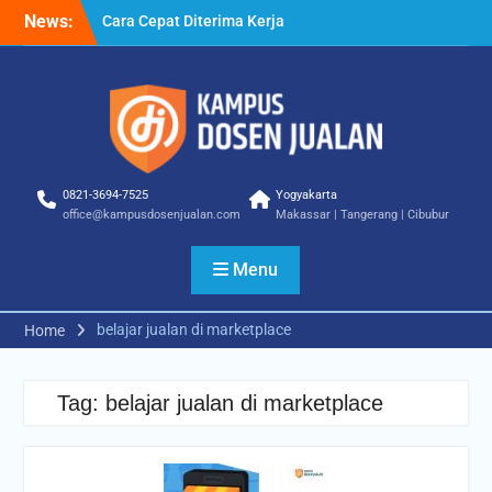
Skip
News:
Cara Cepat Diterima Kerja
to
– Tips Praktis yang Bisa
content
Anda Terapkan
Cara Biar Dapat Pekerjaan
– Panduan Lengkap untuk
Pencari Kerja
Cara Dapat Pekerjaan –
Langkah Praktis untuk
0821-3694-7525
Yogyakarta
Memperbesar Peluang
office@kampusdosenjualan.com
Makassar | Tangerang | Cibubur
Kerja
Menu
belajar jualan di marketplace
Home
Tag:
belajar jualan di marketplace