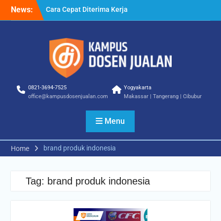
Skip
News:
Cara Cepat Diterima Kerja
to
– Tips Praktis yang Bisa
content
Anda Terapkan
Cara Biar Dapat Pekerjaan
– Panduan Lengkap untuk
Pencari Kerja
Cara Dapat Pekerjaan –
Langkah Praktis untuk
0821-3694-7525
Yogyakarta
Memperbesar Peluang
office@kampusdosenjualan.com
Makassar | Tangerang | Cibubur
Kerja
Menu
brand produk indonesia
Home
Tag:
brand produk indonesia