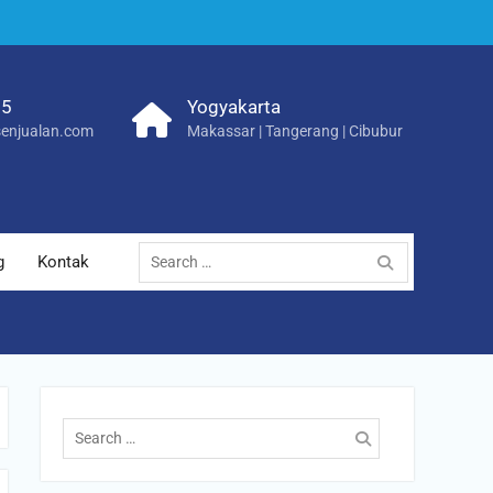
25
Yogyakarta
enjualan.com
Makassar | Tangerang | Cibubur
Search
g
Kontak
for:
Search
for: