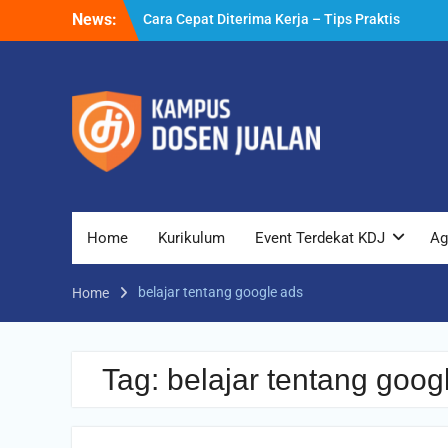
Skip
News:
Cara Cepat Diterima Kerja – Tips Praktis
to
yang Bisa Anda Terapkan
content
Cara Biar Dapat Pekerjaan – Panduan
Lengkap untuk Pencari Kerja
Cara Dapat Pekerjaan – Langkah Praktis
untuk Memperbesar Peluang Kerja
Home
Kurikulum
Event Terdekat KDJ
Ag
belajar tentang google ads
Home
Tag:
belajar tentang goog