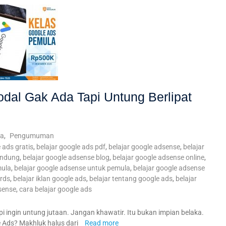
odal Gak Ada Tapi Untung Berlipat
ta
,
Pengumuman
 ads gratis
,
belajar google ads pdf
,
belajar google adsense
,
belajar
andung
,
belajar google adsense blog
,
belajar google adsense online
,
mula
,
belajar google adsense untuk pemula
,
belajar google adsense
ords
,
belajar iklan google ads
,
belajar tentang google ads
,
belajar
sense
,
cara belajar google ads
api ingin untung jutaan. Jangan khawatir. Itu bukan impian belaka.
 Ads? Makhluk halus dari
Read more