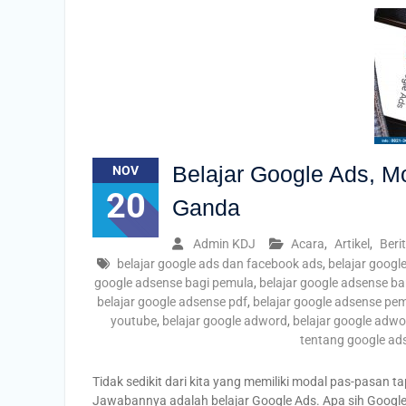
Belajar Google Ads, M
NOV
20
Ganda
Admin KDJ
Acara
,
Artikel
,
Beri
belajar google ads dan facebook ads
,
belajar google
google adsense bagi pemula
,
belajar google adsense b
belajar google adsense pdf
,
belajar google adsense pe
youtube
,
belajar google adword
,
belajar google adw
tentang google ad
Tidak sedikit dari kita yang memiliki modal pas-pasan t
Jawabannya adalah belajar Google Ads. Apa sih Google