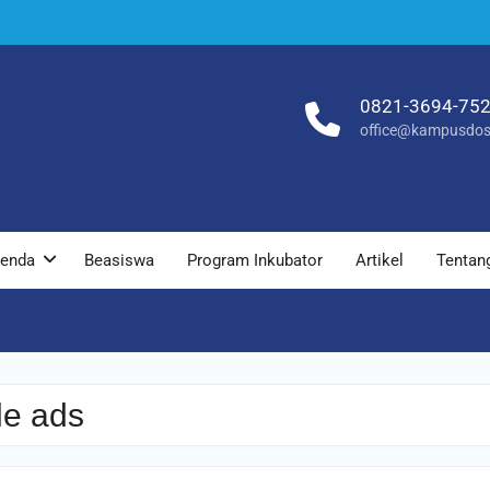
0821-3694-75
office@kampusdos
enda
Beasiswa
Program Inkubator
Artikel
Tentan
le ads