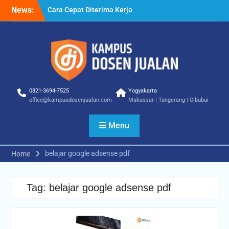
Skip
News:
Cara Cepat Diterima Kerja
to
– Tips Praktis yang Bisa
content
Anda Terapkan
Cara Biar Dapat Pekerjaan
– Panduan Lengkap untuk
Pencari Kerja
Cara Dapat Pekerjaan –
Langkah Praktis untuk
0821-3694-7525
Yogyakarta
Memperbesar Peluang
office@kampusdosenjualan.com
Makassar | Tangerang | Cibubur
Kerja
Menu
belajar google adsense pdf
Home
Tag:
belajar google adsense pdf