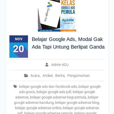
Belajar Google Ads, Modal Gak
NOV
20
Ada Tapi Untung Berlipat Ganda
Admin KDJ
Acara
,
Artikel
,
Berita
,
Pengumuman
belajar google ads dan facebook ads
,
belajar google
ads gratis
,
belajar google ads pdf
,
belajar google
adsense
,
belajar google adsense bagi pemula
,
belajar
google adsense bandung
,
belajar google adsense blog
,
belajar google adsense online
,
belajar google adsense
pdf
,
belajar google adsense pemula
,
belajar google