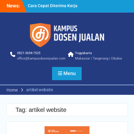
Skip
News:
Cara Cepat Diterima Kerja
to
– Tips Praktis yang Bisa
content
Anda Terapkan
Cara Biar Dapat Pekerjaan
– Panduan Lengkap untuk
Pencari Kerja
Cara Dapat Pekerjaan –
Langkah Praktis untuk
0821-3694-7525
Yogyakarta
Memperbesar Peluang
office@kampusdosenjualan.com
Makassar | Tangerang | Cibubur
Kerja
Menu
artikel website
Home
Tag:
artikel website