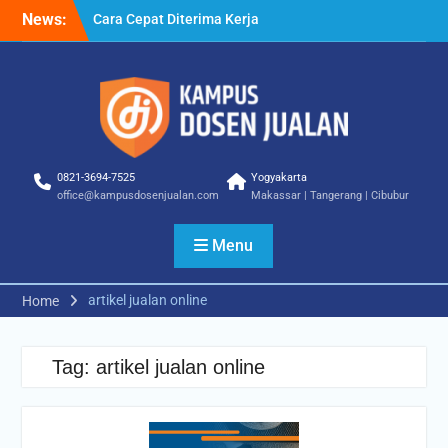
Skip
News:
Cara Cepat Diterima Kerja
to
– Tips Praktis yang Bisa
content
Anda Terapkan
Cara Biar Dapat Pekerjaan
– Panduan Lengkap untuk
Pencari Kerja
Cara Dapat Pekerjaan –
Langkah Praktis untuk
0821-3694-7525
Yogyakarta
Memperbesar Peluang
office@kampusdosenjualan.com
Makassar | Tangerang | Cibubur
Kerja
Menu
artikel jualan online
Home
Tag:
artikel jualan online