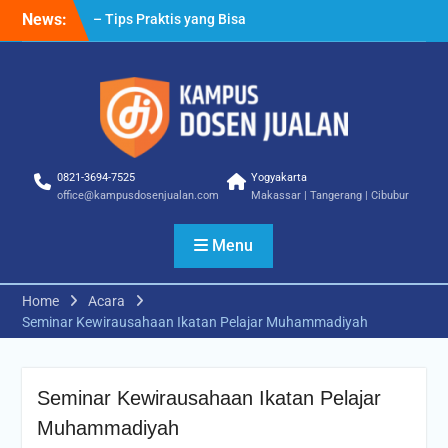
Skip
News:
Cara Biar Dapat Pekerjaan
to
– Panduan Lengkap untuk
content
Pencari Kerja
Cara Dapat Pekerjaan –
Langkah Praktis untuk
Memperbesar Peluang
Kerja
0821-3694-7525
Yogyakarta
office@kampusdosenjualan.com
Makassar | Tangerang | Cibubur
Menu
Home
Acara
Seminar Kewirausahaan Ikatan Pelajar Muhammadiyah
Seminar Kewirausahaan Ikatan Pelajar
Muhammadiyah