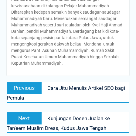
kewirausahaan di kalangan Pelajar Muhammadiyah.
Diharapkan kedepan semakin banyak saudagar-saudagar
Muhammadiyah baru. Meneruskan semangat saudagar
Muhammadiyah seperti suri tauladan oleh Kyai Haji Ahmad
Dahlan, pendiri Muhammadiyah. Berdagang batik di kota-
kota sepanjang pesisir pantai utara Pulau Jawa, untuk
mengongkosi gerakan dakwah beliau. Mendanai untuk
mengurus Panti Asuhan Muhamamdiyah, Rumah Sakit
Pusat Kesehatan Umum Muhammadiyah hingga Sekolah
Keputrian Muhammadiyah.
Post
Previous
Previous
Cara Jitu Menulis Artikel SEO bagi
navigation
post:
Pemula
Next
Next
Kunjungan Dosen Jualan ke
post:
Tan’eem Muslim Dress, Kudus Jawa Tengah