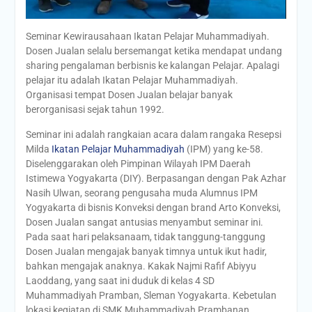
Seminar Kewirausahaan Ikatan Pelajar Muhammadiyah.
Dosen Jualan selalu bersemangat ketika mendapat undang
sharing pengalaman berbisnis ke kalangan Pelajar. Apalagi
pelajar itu adalah Ikatan Pelajar Muhammadiyah.
Organisasi tempat Dosen Jualan belajar banyak
berorganisasi sejak tahun 1992.
Seminar ini adalah rangkaian acara dalam rangaka Resepsi
Milda
Ikatan Pelajar Muhammadiyah
(IPM) yang ke-58.
Diselenggarakan oleh Pimpinan Wilayah IPM Daerah
Istimewa Yogyakarta (DIY). Berpasangan dengan Pak Azhar
Nasih Ulwan, seorang pengusaha muda Alumnus IPM
Yogyakarta di bisnis Konveksi dengan brand Arto Konveksi,
Dosen Jualan sangat antusias menyambut seminar ini.
Pada saat hari pelaksanaam, tidak tanggung-tanggung
Dosen Jualan mengajak banyak timnya untuk ikut hadir,
bahkan mengajak anaknya. Kakak Najmi Rafif Abiyyu
Laoddang, yang saat ini duduk di kelas 4 SD
Muhammadiyah Pramban, Sleman Yogyakarta. Kebetulan
lokasi kegiatan di SMK Muhammadiyah Prambanan