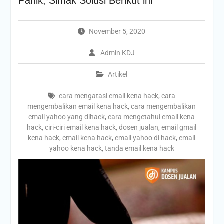
Panik, Simak Solusi Berikut ini
November 5, 2020
Admin KDJ
Artikel
cara mengatasi email kena hack
,
cara
mengembalikan email kena hack
,
cara mengembalikan
email yahoo yang dihack
,
cara mengetahui email kena
hack
,
ciri-ciri email kena hack
,
dosen jualan
,
email gmail
kena hack
,
email kena hack
,
email yahoo di hack
,
email
yahoo kena hack
,
tanda email kena hack