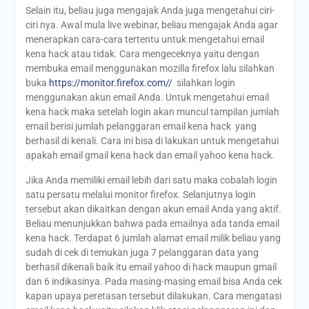
Selain itu, beliau juga mengajak Anda juga mengetahui ciri-
ciri nya. Awal mula live webinar, beliau mengajak Anda agar
menerapkan cara-cara tertentu untuk mengetahui email
kena hack atau tidak. Cara mengeceknya yaitu dengan
membuka email menggunakan mozilla firefox lalu silahkan
buka
https://monitor.firefox.com//
silahkan login
menggunakan akun email Anda. Untuk mengetahui email
kena hack maka setelah login akan muncul tampilan jumlah
email berisi jumlah pelanggaran email kena hack yang
berhasil di kenali. Cara ini bisa di lakukan untuk mengetahui
apakah email gmail kena hack dan email yahoo kena hack.
Jika Anda memiliki email lebih dari satu maka cobalah login
satu persatu melalui monitor firefox. Selanjutnya login
tersebut akan dikaitkan dengan akun email Anda yang aktif.
Beliau menunjukkan bahwa pada emailnya ada tanda email
kena hack. Terdapat 6 jumlah alamat email milik beliau yang
sudah di cek di temukan juga 7 pelanggaran data yang
berhasil dikenali baik itu email yahoo di hack maupun gmail
dan 6 indikasinya. Pada masing-masing email bisa Anda cek
kapan upaya peretasan tersebut dilakukan. Cara mengatasi