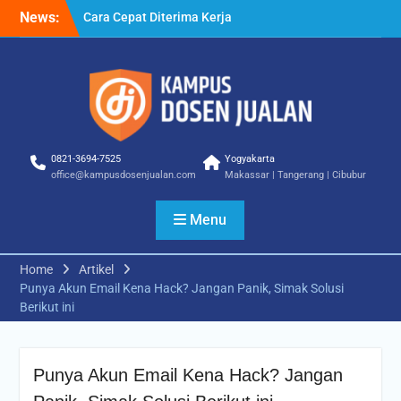
Skip
– Tips Praktis yang Bisa
News:
to
Anda Terapkan
content
Cara Biar Dapat Pekerjaan
– Panduan Lengkap untuk
Pencari Kerja
Cara Dapat Pekerjaan –
Langkah Praktis untuk
Memperbesar Peluang
0821-3694-7525
Yogyakarta
Kerja
office@kampusdosenjualan.com
Makassar | Tangerang | Cibubur
Menu
Home
Artikel
Punya Akun Email Kena Hack? Jangan Panik, Simak Solusi
Berikut ini
Punya Akun Email Kena Hack? Jangan