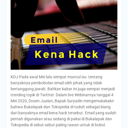
KDJ-Pada awal Mei lalu sempat muncul isu tentang
banyaknya pembobolan email oleh pihak yang tidak
bertanggung jawab. Bahkan kabar ini juga sempat menjadi
trending topik di Twittter. Dalam live Webinarnya tanggal 4
Mei 2020, Dosen Jualan, Bapak Suryadin mengemukakakn
bahwa Bukalapak dan Tokopedia di tuduh sebagai biang
dari banyaknya email kena hack tersebut. Email yang sudah
pernah digunakan atau sedang di pakai di Bukalapak dan
Tokopedia di sebut-sebut paling rawan untuk di bobol.