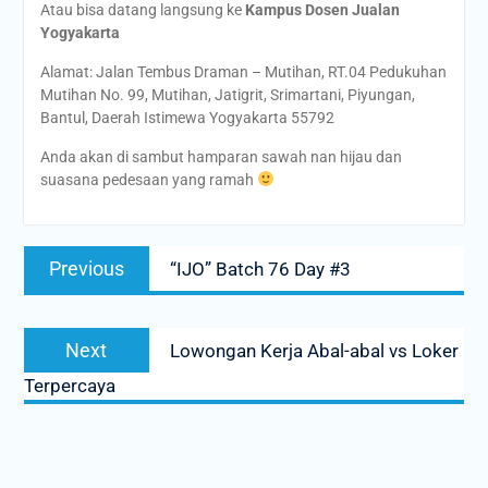
Atau bisa datang langsung ke
Kampus Dosen Jualan
Yogyakarta
Alamat: Jalan Tembus Draman – Mutihan, RT.04 Pedukuhan
Mutihan No. 99, Mutihan, Jatigrit, Srimartani, Piyungan,
Bantul, Daerah Istimewa Yogyakarta 55792
Anda akan di sambut hamparan sawah nan hijau dan
suasana pedesaan yang ramah
Post
Previous
Previous
“IJO” Batch 76 Day #3
navigation
post:
Next
Next
Lowongan Kerja Abal-abal vs Loker
post:
Terpercaya