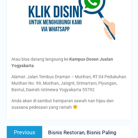
Atau bisa datang langsung ke
Kampus Dosen Jualan
Yogyakarta
Alamat: Jalan Tembus Draman – Mutihan, RT.04 Pedukuhan
Mutihan No. 99, Mutihan, Jatigrit, Srimartani, Piyungan,
Bantul, Daerah Istimewa Yogyakarta 55792
Anda akan di sambut hamparan sawah nan hijau dan
suasana pedesaan yang ramah
Post
Previous
Previous
Bisnis Restoran, Bisnis Paling
navigation
post: